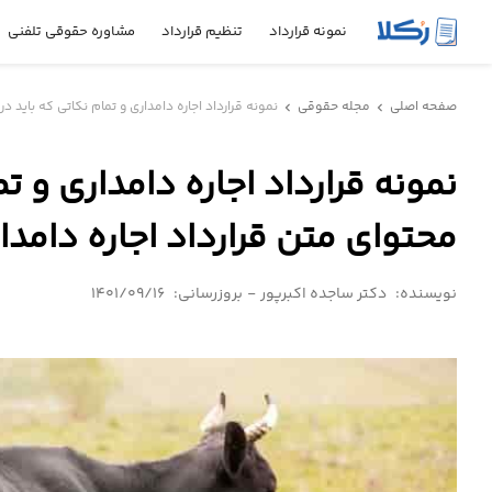
نمونه قرارداد
تنظیم قرارداد
مشاوره حقوقی تلفنی
نمونه
صفحه اصلی
مجله حقوقی
نمونه قرارداد اجاره دامداری و تمام نکاتی که باید در
chevron_left
chevron_left
قرارداد
نمونه قرارداد اجاره دامداری و ت
تنظیم
قرارداد
محتوای متن قرارداد اجاره دامدار
مشاوره
حقوقی
نویسنده:
دکتر ساجده اکبرپور
-
بروزرسانی:
1401/09/16
تلفنی
استعلام
محاسبه
آنلاین