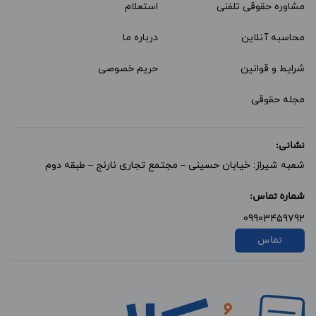
مشاوره حقوقی تلفنی
استعلام
محاسبه آنلاین
درباره ما
شرایط و قوانین
حریم خصوصی
مجله حقوقی
نشانی:
شعبه شیراز: خیابان حسینی – مجتمع تجاری نارنج – طبقه دوم
شماره تماس:
09903459792
تماس