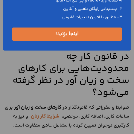
1- نسخه ورد (word) و پی دی اف (pdf)
آور استخدام کرده است، علاوه بر 23% حق بیمه که کارفرما در
2- پشتیبانی رایگان تلفنی و آنلاین
مشاغل عادی (مشاغلی که سخت و زیان آور نیستند) می‌پردازد،
3- مطابق با آخرین تغییرات قانونی
باید 4% حق بیمه اضافی نیز از سوی کارفرما پرداخت شود. به
عبارت دیگر می‌توان گفت که حق بیمه‌ای که کارفرما باید در این
اینجا بزنید!
مشاغل پرداخت کند، 27% است.
در قانون کار چه
محدودیت‌هایی برای کارهای
سخت و زیان آور در نظر گرفته
می‌شود؟
ضوابط و مقرراتی که قانونگذار در
کارهای سخت و زیان آور
برای
ساعات کاری، اضافه کاری، مرخصی،
شرایط کار زنان
و نیز به
کارگیری نوجوان تعیین کرده با مشاغل عادی متفاوت است.