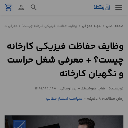
menu
shopping_cart
person_outline
search
نمونه
صفحه اصلی
مجله حقوقی
وظایف حفاظت فیزیکی کارخانه چیست؟ + معرفی شغل ح
chevron_left
chevron_left
قرارداد
وظایف حفاظت فیزیکی کارخانه
تنظیم
قرارداد
چیست؟ + معرفی شغل حراست
مشاوره
و نگهبان کارخانه
حقوقی
تلفنی
نویسنده:
هاجر هوشمند
-
بروزرسانی:
1401/04/08
زمان مطالعه: 8 دقیقه
-
سیاست انتشار مطالب
استعلام
محاسبه
آنلاین