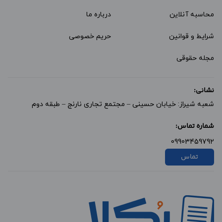
محاسبه آنلاین
درباره ما
شرایط و قوانین
حریم خصوصی
مجله حقوقی
نشانی:
شعبه شیراز: خیابان حسینی – مجتمع تجاری نارنج – طبقه دوم
شماره تماس:
09903459792
تماس