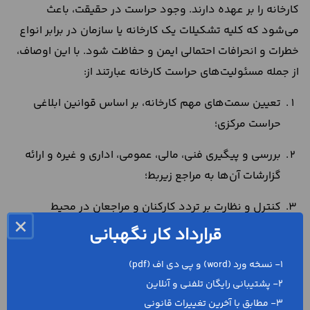
کارخانه را بر عهده دارند. وجود حراست در حقیقت، باعث
می‌شود که کلیه تشکیلات یک کارخانه یا سازمان در برابر انواع
خطرات و انحرافات احتمالی ایمن و حفاظت شود. با این اوصاف،
از جمله مسئولیت‌های حراست کارخانه عبارتند از:
تعیین سمت‌های مهم کارخانه، بر اساس قوانین ابلاغی
حراست مرکزی؛
بررسی و پیگیری فنی، مالی، عمومی، اداری و غیره و ارائه
گزارشات آن‌ها به مراجع زیربط؛
کنترل و نظارت بر تردد کارکنان و مراجعان در محیط
×
کارخانه؛
قرارداد کار نگهبانی
ارزیابی و اظهارنظر درباره کارکنان مورد نظر برای سمت‌های
1- نسخه ورد (word) و پی دی اف (pdf)
مهم؛
2- پشتیبانی رایگان تلفنی و آنلاین
3- مطابق با آخرین تغییرات قانونی