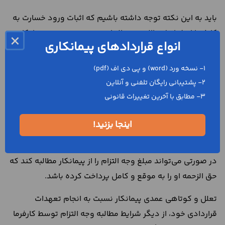
باید به این نکته توجه داشته باشیم که اثبات ورود خسارت به
کارفرما از شرایط مطالبه وجه التزام نیست. همچنین، پیمانکاری
×
انواع قراردادهای پیمانکاری
که تعهدات خود را نقض کرده است، باید همان مبلغ وجه التزام
را پرداخت کند، هر چند که هزینه خسارات وارده شده به کارفرما
1- نسخه ورد (word) و پی دی اف (pdf)
بیشتر یا کمتر از مبلغ وجه التزام باشد.
2- پشتیبانی رایگان تلفنی و آنلاین
3- مطابق با آخرین تغییرات قانونی
توجه داشته باشید؛ کارفرما در صورتی می‌تواند مبلغ وجه التزام
را از پیمانکار مطالبه کند که خود به تمام تعهدات قراردادی
اینجا بزنید!
خود عمل کرده باشد. برای مثال، پرداخت به موقع و کامل حق
الزحمه یکی از مهم‌ترین تعهدات کارفرما است. بنابراین، کارفرما
در صورتی می‌تواند مبلغ وجه التزام را از پیمانکار مطالبه کند که
حق الزحمه او را به موقع و کامل پرداخت کرده باشد.
تعلل و کوتاهی عمدی پیمانکار نسبت به انجام تعهدات
قراردادی خود، از دیگر شرایط مطالبه وجه التزام توسط کارفرما