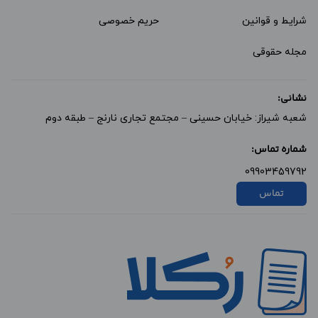
شرایط و قوانین
حریم خصوصی
مجله حقوقی
نشانی:
شعبه شیراز: خیابان حسینی – مجتمع تجاری نارنج – طبقه دوم
شماره تماس:
09903459792
تماس