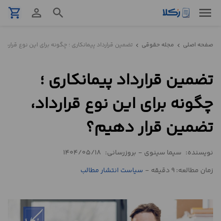
menu
shopping_cart
person_outline
search
نمونه
صفحه اصلی
مجله حقوقی
تضمین قرارداد پیمانکاری ؛ چگونه برای این نوع قراردا
chevron_left
chevron_left
قرارداد
تضمین قرارداد پیمانکاری ؛
تنظیم
قرارداد
چگونه برای این نوع قرارداد،
مشاوره
تضمین قرار دهیم؟
حقوقی
تلفنی
نویسنده:
سیما سینوی
-
بروزرسانی:
1404/05/18
زمان مطالعه: 9 دقیقه
-
سیاست انتشار مطالب
استعلام
محاسبه
آنلاین