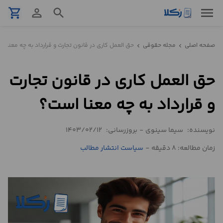
menu
shopping_cart
person_outline
search
نمونه
صفحه اصلی
مجله حقوقی
حق العمل کاری در قانون تجارت و قرارداد به چه معنا ا
chevron_left
chevron_left
قرارداد
حق العمل کاری در قانون تجارت
تنظیم
قرارداد
و قرارداد به چه معنا است؟
مشاوره
نویسنده:
سیما سینوی
-
بروزرسانی:
1403/02/12
حقوقی
تلفنی
زمان مطالعه: 8 دقیقه
-
سیاست انتشار مطالب
استعلام
محاسبه
آنلاین