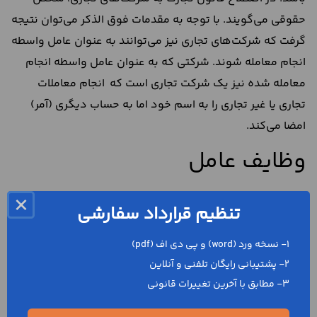
حقوقی می‌گویند. با توجه به مقدمات فوق الذکر می‌توان نتیجه
گرفت که شرکت‌های تجاری نیز می‌توانند به عنوان عامل واسطه
انجام معامله شوند. شرکتی که به عنوان عامل واسطه انجام
معامله شده نیز یک شرکت تجاری است که انجام معاملات
تجاری یا غیر تجاری را به اسم خود اما به حساب دیگری (آمر)
امضا می‌کند.
وظایف عامل
امضای قرارداد
حق العمل کاری
باعث ایجاد وظایف و
×
تنظیم قرارداد سفارشی
مسئولیت‌هایی برای عامل می‌شود که در ادامه به بررسی آن‌ها
می‌پردازیم:
1- نسخه ورد (word) و پی دی اف (pdf)
2- پشتیبانی رایگان تلفنی و آنلاین
انجام دستورات آمر: عامل باید معاملاتی را انجام بدهد که
3- مطابق با آخرین تغییرات قانونی
آمر به او دستور داده است. بنابراین، اگر عامل، دستورات
آمر را رعایت نکرده باشد، باید خسارت‌ و ضرر و زیانی که از