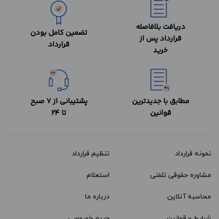
دریافت بلافاصله
تضمین کامل بودن
قرارداد پس از
قرارداد
خرید
مطابق با جدیدترین
پشتیبانی از 7 صبح
قوانین
تا 24
نمونه قرارداد‌
تنظیم قرارداد
مشاوره حقوقی تلفنی
استعلام
محاسبه آنلاین
درباره ما
شرایط و قوانین
حریم خصوصی