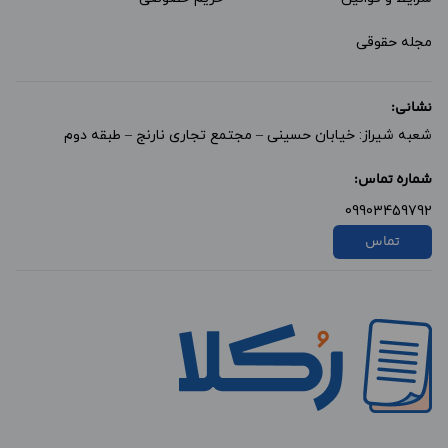
مجله حقوقی
نشانی:
شعبه شیراز: خیابان حسینی – مجتمع تجاری نارنج – طبقه دوم
شماره تماس:
09903459792
تماس