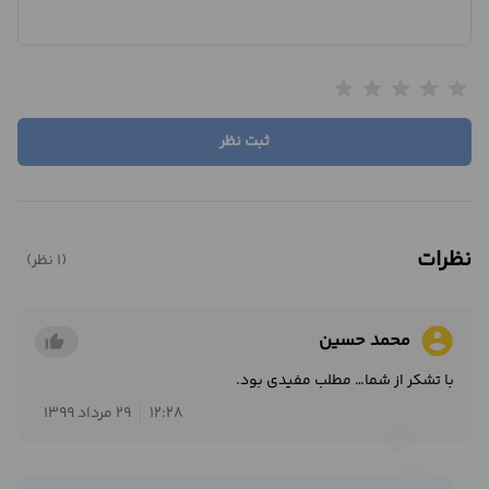
star
star
star
star
star
ثبت نظر
نظرات
(1 نظر)
account_circle
محمد حسین
thumb_up_alt
با تشکر از شما… مطلب مفیدی بود.
12:28
29 مرداد 1399