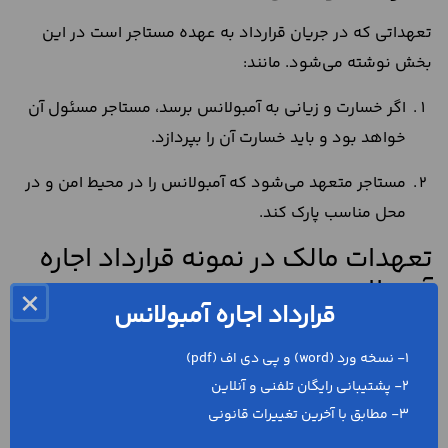
تعهداتی که در جریان قرارداد به عهده مستاجر است در این
بخش نوشته می‌شود. مانند:
اگر خسارت و زیانی به آمبولانس برسد، مستاجر مسئول آن
خواهد بود و باید خسارت آن را بپردازد.
مستاجر متعهد می‌شود که آمبولانس را در محیط امن و در
محل مناسب پارک کند.
تعهدات مالک در نمونه قرارداد اجاره
آمبولانس
×
قرارداد اجاره آمبولانس
همانطور که درباره تعهدات مستاجر گفتیم، لازم است که
1- نسخه ورد (word) و پی دی اف (pdf)
تعهدات موجر یا مالک نیز در قرارداد به درستی تعیین شود. در
2- پشتیبانی رایگان تلفنی و آنلاین
این بخش، تعهدات مالک نوشته می‌شود. به عنوان مثال، مالک
3- مطابق با آخرین تغییرات قانونی
متعهد می‌شود که خودروی موضوع اجاره، یک اتومبیل سالم و