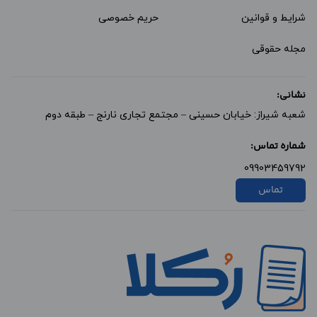
شرایط و قوانین
حریم خصوصی
مجله حقوقی
نشانی:
شعبه شیراز: خیابان حسینی – مجتمع تجاری نارنج – طبقه دوم
شماره تماس:
09903459792
تماس