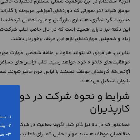
اگرچه استخدام در این موقعیت شغلی مستلزم تحصیلات خاصی نیس
موفق شوند (در صورتی که دوره‌های آموزشی مربوطه را گذرانده 
مدیریت گردشگری، هتلداری، بازرگانی و غیره تحصیل کرده‌اند، 
این نکته نیز دارای اهمیت است که در حال حاضر، اغلب شرکت‌های
زیاد و همچنین مهارت‌های لازم این حرفه، برخوردار باشند.
بنابراین، هر فردی که بتواند علاوه بر علاقه شخصی، مهارت مور
موفقیت‌های دلخواه خود خواهد رسید. اغلب آژانس‌های مسافرتی
آژانس‌ها، کارمندان موظف هستند با لباس فرم حاضر شوند. ضمن 
بانوان تشکیل می‌دهند.
شرایط و نحوه شرکت در دوره‌های
کارپذیران
1- نسخه ورد (word) و پی دی اف (pdf)
همانطور که در بالا نیز ذکر شد، اگرچه فعالیت در شرکت‌های مس
2- پشتیبانی رایگان تلفنی و آنلاین
متقاضیان موظف هستند مهارت‌هایی که برای فعالیت در این حوزه 
3- مطابق با آخرین تغییرات قانونی