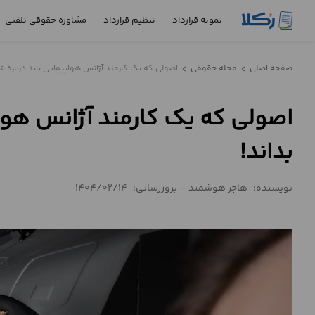
نمونه قرارداد
تنظیم قرارداد
مشاوره حقوقی تلفنی
نمونه
صفحه اصلی
مجله حقوقی
اصولی که یک کارمند آژانس هواپیمایی باید درباره ش
chevron_left
chevron_left
قرارداد
اصولی که یک کارمند آژانس هوا
تنظیم
قرارداد
بداند!
مشاوره
حقوقی
نویسنده:
هاجر هوشمند
-
بروزرسانی:
1404/02/14
تلفنی
استعلام
محاسبه
آنلاین