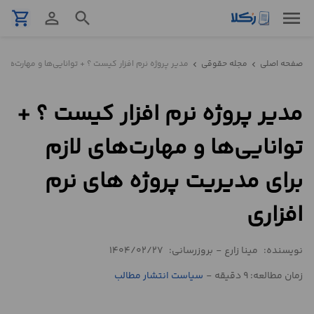
menu
shopping_cart
person_outline
search
نمونه
صفحه اصلی
مجله حقوقی
مدیر پروژه نرم افزار کیست ؟ + توانایی‌ها و مهارت‌های 
chevron_left
chevron_left
قرارداد
مدیر پروژه نرم افزار کیست ؟ +
تنظیم
قرارداد
توانایی‌ها و مهارت‌های لازم
مشاوره
برای مدیریت پروژه های نرم
حقوقی
تلفنی
افزاری
استعلام
نویسنده:
مینا زارع
-
بروزرسانی:
1404/02/27
زمان مطالعه: 9 دقیقه
-
سیاست انتشار مطالب
محاسبه
آنلاین