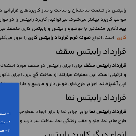
رابیتس در صنعت ساختمان و ساخت و ساز کاربردهای فراوانی دار
موجب کاربرد بیشتر می‌شود. می‌توانیم کاربرد رابیتس را در م
پیمانکاری متعددی با موضوع رابیتس و رابیتس کاری منعقد می‌
کاری
است. انواع
نمونه فرم قرارداد رابیتس کاری
را مرور می‌کنی
قرارداد رابیتس سقف
قرارداد رابیتس سقف
برای اجرای رابیتس در سقف مورد استفاده ق
و تزئینی است. این عملیات عبارتند از: ساخت گچ بری، اجرای دک
اپن آشپزخانه، اجرای طرح‌های قوس‌دار و مارپیچ و طراحی نورها
قرارداد رابیتس نما
قرارداد رابیتس نما
برای اجرای نما یا برای ایجاد سطوحی که دار
1- نسخه ورد (word) و پی دی اف (pdf)
طرح‌های نما، جلو و عقب رفتگی نما، ساخت سر درب ورودی ساختما
2- پشتیبانی رایگان تلفنی و آنلاین
3- مطابق با آخرین تغییرات قانونی
انواع دیگر کاربرد رابیتس