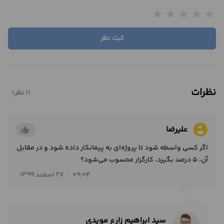
star
star
star
star
star
ثبت نظر
نظرات
(1 نظر)
account_circle
علیرضا
thumb_up_alt
اگر کسی واسطه شود تا پروژه‌ای به پیمانکار داده شود و در مقابل
آن، 5 درصد بگیرد، کارگزار محسوب می‌شود؟
09:04
27 اسفند 1399
سید ابراهیم زارع مویدی