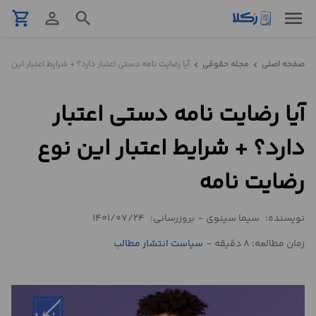
menu
shopping_cart
person_outline
search
نمونه
صفحه اصلی
مجله حقوقی
آیا رضایت نامه دستی اعتبار دارد؟ + شرایط اعتبار این نو
chevron_left
chevron_left
قرارداد
آیا رضایت نامه دستی اعتبار
تنظیم
قرارداد
دارد؟ + شرایط اعتبار این نوع
مشاوره
رضایت نامه
حقوقی
تلفنی
نویسنده:
سیما سینوی
-
بروزرسانی:
1401/07/24
زمان مطالعه: 8 دقیقه
-
سیاست انتشار مطالب
استعلام
محاسبه
آنلاین