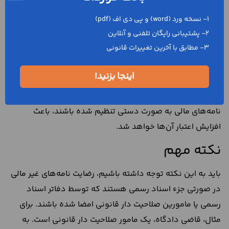
این نوع از رضایت نامه‌ها به منظور واگذاری حقوق غیر مالی
1- نسخه ورد (word) و پی دی اف (pdf)
2- پشتیبانی رایگان تلفنی و آنلاین
اشخاص تنظیم می‌شوند. رضایت نامه‌ شوهر به همسر خود
3- مطابق با آخرین تغییرات قانونی
بابت تغییر اقامتگاه او، رضایت نامه پدر برای خارج شدن فرزندان
از مرز، رضایت نامه زوج برای خارج شدن زوجه از مرز و رضایت
اینجا بزنید!
نامه شاکی در پایان دادن به دعاوی کیفری و اختلافات حقوقی،
از جمله رضایت نامه‌های غیر مالی هستند. در صورتی که رضایت
نامه‌های مالی به صورت دستی تنظیم شده باشند، باعث
افزایش اعتبار آن‌ها خواهد شد.
نکته مهم
باید به این نکته توجه داشته باشیم، رضایت نامه‌های غیر مالی
در صورتی جزء اسناد رسمی هستند که توسط دفاتر اسناد
رسمی یا مامورین صلاحیت دار قانونی امضا شده باشند. برای
مثال، قاضی دادگاه، یک مامور صلاحیت دار قانونی است. به