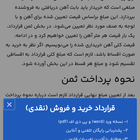
مبلغی است که خریدار باید بابت آهن دریافتی به فروشنده
بپردازد. این مبلغ براساس قیمت تعیین شده برای آهن و با
توجه به صنف مورد نظر تعیین می‌شود. در بخش ثمن قرارداد،
یک بار قیمت هر متر آهن را تعیین خواهیم کرد و در ادامه،
قیمت کلی آهن خریداری شده را می‌نویسیم. اگر نظر به خرید به
صورت اقساط باشد، لازم است که مبلغ کلی قرارداد به اقساطی
تقسیم شود و مبلغ هر قسط در این بخش آورده شود.
نحوه پرداخت ثمن
بعد از تعیین مبلغ نهایی قرارداد لازم است درباره نحوه پرداخت
×
ثمن صحبت شود. این بخش از قرارداد باید براساس نوع توافق
قرارداد خرید و فروش (نقدی)
طرفین انجام شود. براساس قانون مدنی و با توجه به عقد بیع،
1- نسخه ورد (word) و پی دی اف (pdf)
چند روش برای پرداخت ثمن وجود دارد. در ادامه به این
2- پشتیبانی رایگان تلفنی و آنلاین
روش‌ها اشاره خواهیم کرد.
3- مطابق با آخرین تغییرات قانونی