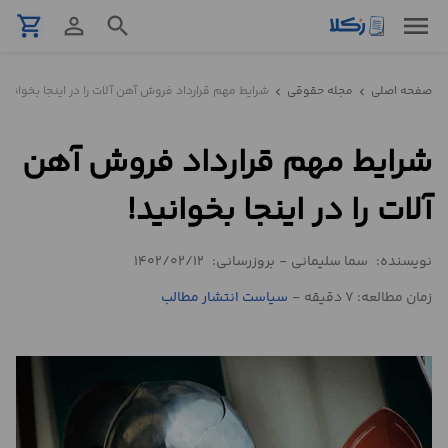
menu
shopping_cart
person_outline
search
نمونه
صفحه اصلی
مجله حقوقی
شرایط مهم قرارداد فروش آهن آلات را در اینجا بخوانید!
chevron_left
chevron_left
قرارداد
شرایط مهم قرارداد فروش آهن
تنظیم
قرارداد
آلات را در اینجا بخوانید!
مشاوره
نویسنده:
سما سلیمانی
-
بروزرسانی:
1402/02/12
حقوقی
تلفنی
زمان مطالعه: 7 دقیقه
-
سیاست انتشار مطالب
استعلام
محاسبه
آنلاین