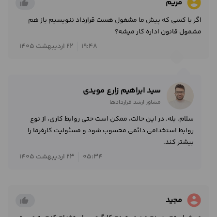
account_circle
مریم
thumb_up_alt
اگر با کسی که پیش ما مشغول هست قرارداد ننویسیم باز هم
مشمول قانون اداره کار میشه؟
19:48
22 اردیبهشت 1405
سید ابراهیم زارع مویدی
مشاور ارشد قراردادها
سلام. بله. در این حالت، ممکن است حتی روابط کاری، از نوع
روابط استخدامی دائمی محسوب شود و مسئولیت کارفرما را
بیشتر کند.
05:34
23 اردیبهشت 1405
account_circle
مجید
thumb_up_alt