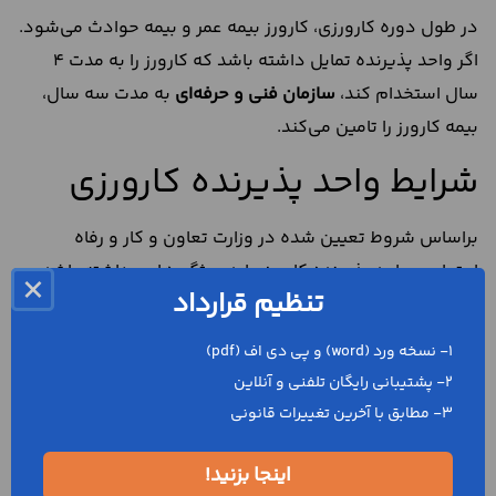
در طول دوره کارورزی، کارورز بیمه عمر و بیمه حوادث می‌شود.
اگر واحد پذیرنده تمایل داشته باشد که کارورز را به مدت 4
سال استخدام کند،
سازمان فنی و حرفه‌ای
به مدت سه سال،
بیمه کارورز را تامین می‌کند.
شرایط واحد پذیرنده کارورزی
براساس شروط تعیین شده در وزارت تعاون و کار و رفاه
اجتماعی، واحد پذیرنده کارورز، باید ویژگی‌هایی داشته باشد.
×
تنظیم قرارداد
در ادامه به این موارد اشاره می‌کنیم:
1- نسخه ورد (word) و پی دی اف (pdf)
مدیرانی که می‌خواهند به وسیله طرح کارورزی، نیروی
2- پشتیبانی رایگان تلفنی و آنلاین
کارورز استخدام کنند، باید دارای کسب وکارهای مجاز
3- مطابق با آخرین تغییرات قانونی
باشند. این کسب و کارها باید از مراجع ذیصلاح مجوز و
پروانه داشته باشند.
اینجا بزنید!