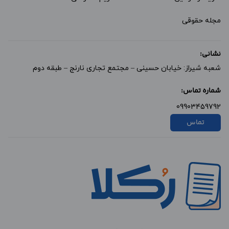
مجله حقوقی
نشانی:
شعبه شیراز: خیابان حسینی – مجتمع تجاری نارنج – طبقه دوم
شماره تماس:
09903459792
تماس