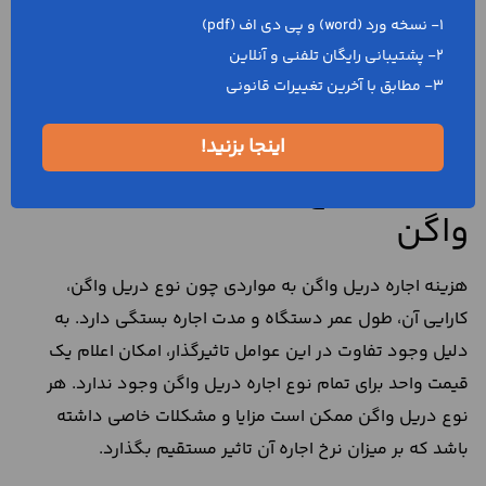
دهد، مستاجر نمی‌تواند مغایر با این شرط اقدامی را انجام دهد.
1- نسخه ورد (word) و پی دی اف (pdf)
بنابراین، واجب است که به شروط مندرج در قرارداد عمل شود
2- پشتیبانی رایگان تلفنی و آنلاین
و به آن پایبند باشید. اگر موجر هستید، می‌توانید برای حدود
3- مطابق با آخرین تغییرات قانونی
اختیارات مستاجر، شروطی را معین کنید و در متن قرارداد
نوشته شود.
اینجا بزنید!
تعیین مبلغ قرارداد اجاره دریل
واگن
هزینه اجاره دریل واگن به مواردی چون نوع دریل واگن،
کارایی آن، طول عمر دستگاه و مدت اجاره بستگی دارد. به
دلیل وجود تفاوت در این عوامل تاثیرگذار، امکان اعلام یک
قیمت واحد برای تمام نوع اجاره دریل واگن وجود ندارد. هر
نوع دریل واگن ممکن است مزایا و مشکلات خاصی داشته
باشد که بر میزان نرخ اجاره آن تاثیر مستقیم بگذارد.