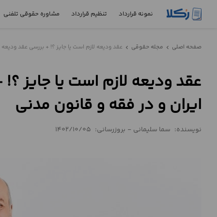
نمونه قرارداد
تنظیم قرارداد
مشاوره حقوقی تلفنی
نمونه
صفحه اصلی
مجله حقوقی
عقد ودیعه لازم است یا جایز ؟! + بررسی عقد ودیعه 
chevron_left
chevron_left
قرارداد
عقد ودیعه لازم است یا جایز ؟!
تنظیم
قرارداد
ایران و در فقه و قانون مدنی
مشاوره
حقوقی
نویسنده:
سما سلیمانی
-
بروزرسانی:
1402/10/05
تلفنی
استعلام
محاسبه
آنلاین