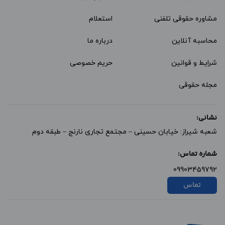
مشاوره حقوقی تلفنی
استعلام
محاسبه آنلاین
درباره ما
شرایط و قوانین
حریم خصوصی
مجله حقوقی
نشانی:
شعبه شیراز: خیابان حسینی – مجتمع تجاری نارنج – طبقه دوم
شماره تماس:
09903459792
تماس