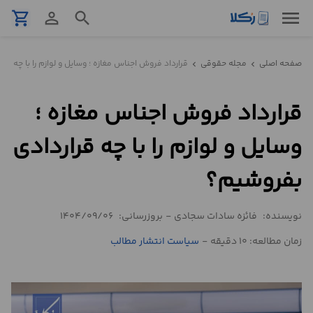
menu
shopping_cart
person_outline
search
نمونه
صفحه اصلی
مجله حقوقی
قرارداد فروش اجناس مغازه ؛ وسایل و لوازم را با چه قر
chevron_left
chevron_left
قرارداد
قرارداد فروش اجناس مغازه ؛
تنظیم
قرارداد
وسایل و لوازم را با چه قراردادی
مشاوره
بفروشیم؟
حقوقی
تلفنی
نویسنده:
فائزه سادات سجادی
-
بروزرسانی:
1404/09/06
زمان مطالعه: 10 دقیقه
-
سیاست انتشار مطالب
استعلام
محاسبه
آنلاین