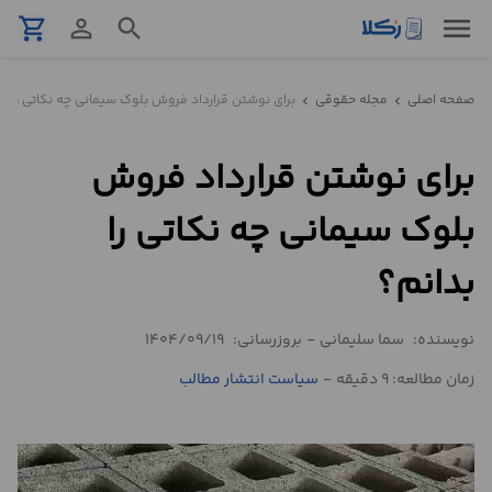
menu
shopping_cart
person_outline
search
نمونه
صفحه اصلی
مجله حقوقی
برای نوشتن قرارداد فروش بلوک سیمانی چه نکاتی را بد
chevron_left
chevron_left
قرارداد
برای نوشتن قرارداد فروش
تنظیم
قرارداد
بلوک سیمانی چه نکاتی را
مشاوره
بدانم؟
حقوقی
تلفنی
نویسنده:
سما سلیمانی
-
بروزرسانی:
1404/09/19
زمان مطالعه: 9 دقیقه
-
سیاست انتشار مطالب
استعلام
محاسبه
آنلاین