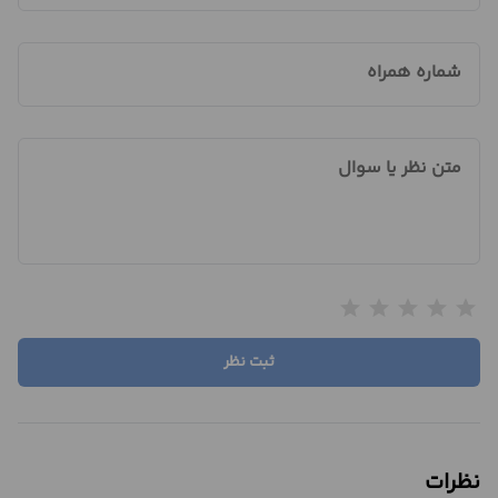
شماره همراه
متن نظر یا سوال
star
star
star
star
star
ثبت نظر
نظرات