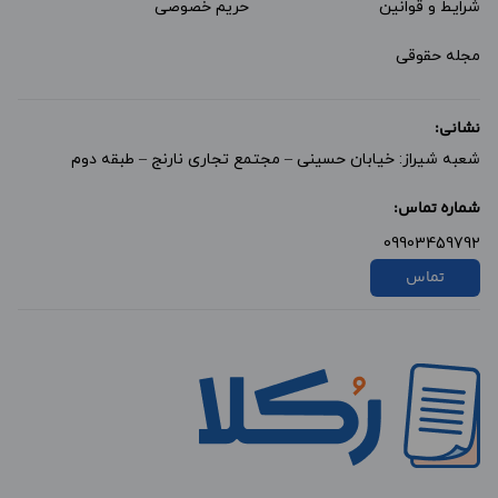
شرایط و قوانین
حریم خصوصی
مجله حقوقی
نشانی:
شعبه شیراز: خیابان حسینی – مجتمع تجاری نارنج – طبقه دوم
شماره تماس:
09903459792
تماس