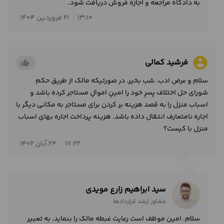
به دادگاه مراجعه و اجازه فروش دریافت شود.
13:10
21 فروردین 1404
account_circle
فرشید کمالی
thumb_up_alt
سلام و عرض ادب. شب بخیر. در صورتیکه مالک از طریق حکم
شورای حل اختلاف پسرِ خود را امینِ اموالِ مستاجر کرده باشد و
اسباب منزل را به قصد هزینه بر کردن برای مستاجر به مکانی دیگر با
اجاره نامتعارف انتقال داده باشد. هزینه پرداخت اجاره بهای اسباب
منزل با کیست؟
17:22
24 آبان 1402
سید ابراهیم زارع مویدی
مشاور ارشد قراردادها
سلام. امین موظف است رعایت غبطه مالک را بنماید. به تعبیر