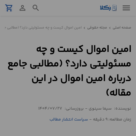
menu
shopping_cart
person_outline
search
نمونه
صفحه اصلی
مجله حقوقی
امین اموال کیست و چه مسئولیتی دارد؟ (مطالبی جامع د
chevron_left
chevron_left
قرارداد
امین اموال کیست و چه
تنظیم
قرارداد
مسئولیتی دارد؟ (مطالبی جامع
مشاوره
درباره امین اموال در این
حقوقی
تلفنی
مقاله)
استعلام
نویسنده:
سیما سینوی
-
بروزرسانی:
1404/07/27
زمان مطالعه: 9 دقیقه
-
سیاست انتشار مطالب
محاسبه
آنلاین