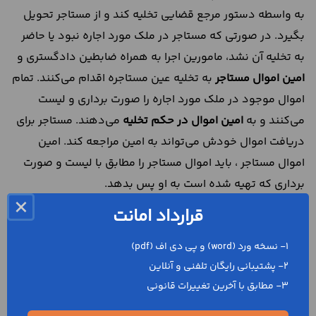
به واسطه دستور مرجع قضایی تخلیه کند و از مستاجر تحویل
بگیرد. در صورتی که مستاجر در ملک مورد اجاره نبود یا حاضر
به تخلیه آن نشد، مامورین اجرا به همراه ضابطین دادگستری و
امین اموال مستاجر
به تخلیه عین مستاجره اقدام می‌کنند. تمام
اموال موجود در ملک مورد اجاره را صورت برداری و لیست
می‌کنند و به
امین اموال در
حکم تخلیه
می‌دهند. مستاجر برای
دریافت اموال خودش می‌تواند به امین مراجعه کند. امین
اموال مستاجر ، باید اموال مستاجر را مطابق با لیست و صورت
برداری که تهیه شده است به او پس بدهد.
×
شرایط نصب امین اموال در
قرارداد امانت
استرداد جهیزیه
1- نسخه ورد (word) و پی دی اف (pdf)
2- پشتیبانی رایگان تلفنی و آنلاین
قانون گذار در قانون مدنی و
قانون خانواده
، تعریفی از
3- مطابق با آخرین تغییرات قانونی
جهیزیه ارائه نداده است و باید آن را براساس عرف جامعه