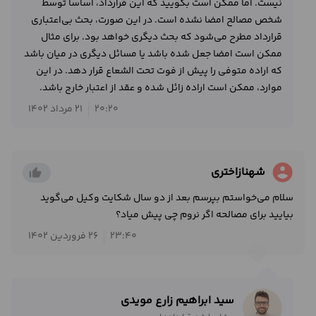
نیست. اما ممکن است بگویید که این قرارداد، اساسا توسط
شخص مصالح امضا نشده است. در این صورت، بحث بی‌اعتباری
قرارداد مطرح می‌شود که بحث دیگری خواهد بود. برای مثال
ممکن است امضا جعل شده باشد یا مسائل دیگری در میان باشد
که اراده متوفی را پیش از فوت تحت الشعاع قرار دهد. در این
موارد، ممکن است اراده زائل شده و عقد از اعتبار خارج باشد.
20:20
21 مرداد 1402
account_circle
شهنازاختری
thumb_up_alt
سلام می‌خواستم بپرسم بعد از دو سال شکایت وکیل می‌گوید
بیایید برای مصالحه اگر نروم چی پیش میاد؟
23:40
26 فروردین 1402
سید ابراهیم زارع مویدی