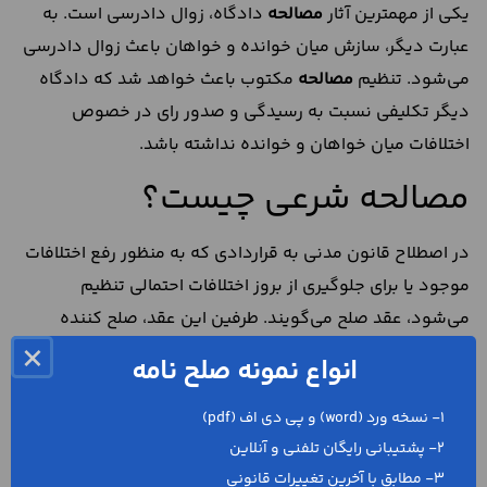
یکی از مهمترین آثار
مصالحه
دادگاه، زوال دادرسی است. به
عبارت دیگر، سازش میان خوانده و خواهان باعث زوال دادرسی
می‌شود. تنظیم
مصالحه
مکتوب باعث خواهد شد که دادگاه
دیگر تکلیفی نسبت به رسیدگی و صدور رای در خصوص
اختلافات میان خواهان و خوانده نداشته باشد.
مصالحه شرعی چیست؟
در اصطلاح قانون مدنی به قراردادی که به منظور رفع اختلافات
موجود یا برای جلوگیری از بروز اختلافات احتمالی تنظیم
می‌شود، عقد صلح می‌گویند. طرفین این عقد، صلح کننده
×
(مصالح) و قبول کننده صلح (متصالح) هستند. منظور از
انواع نمونه صلح نامه
مصالحه
شرعی نیز عقدی است که به واسطه توافق میان مصالح
و متصالح تحقق پیدا می‌کند.
1- نسخه ورد (word) و پی دی اف (pdf)
2- پشتیبانی رایگان تلفنی و آنلاین
خدمات گروه حقوقی رکلا
3- مطابق با آخرین تغییرات قانونی