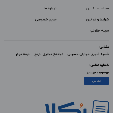
محاسبه آنلاین
درباره ما
شرایط و قوانین
حریم خصوصی
مجله حقوقی
نشانی:
شعبه شیراز: خیابان حسینی – مجتمع تجاری نارنج – طبقه دوم
شماره تماس:
09903459792
تماس