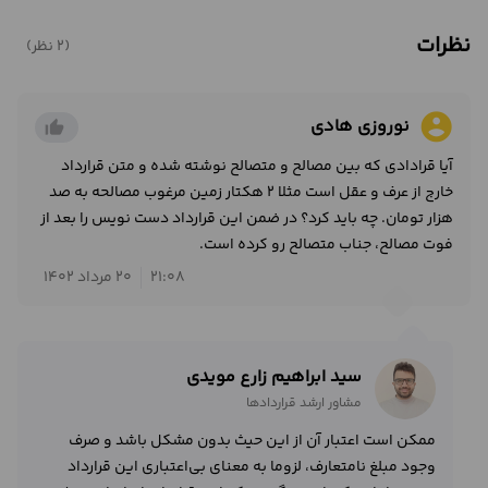
نظرات
(2 نظر)
account_circle
نوروزی هادي
thumb_up_alt
آیا قرادادی که بین مصالح و متصالح نوشته شده و متن قرارداد
خارج از عرف و عقل است مثلا ۲ هکتار زمین مرغوب مصالحه به صد
هزار تومان. چه باید کرد؟ در ضمن این قرارداد دست نویس را بعد از
فوت مصالح، جناب متصالح رو کرده است.
21:08
20 مرداد 1402
سید ابراهیم زارع مویدی
مشاور ارشد قراردادها
ممکن است اعتبار آن از این حیث بدون مشکل باشد و صرف
وجود مبلغ نامتعارف، لزوما به معنای بی‌اعتباری این قرارداد