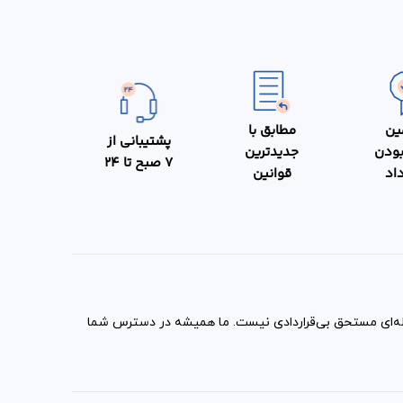
ین
مطابق با
پشتیبانی از
بودن
جدیدترین
7 صبح تا 24
داد
قوانین
مله‌ای مستحق بی‌قراردادی نیست. ما همیشه در دسترس شما