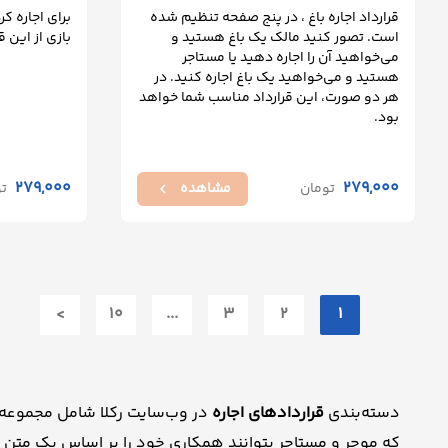
قرارداد اجاره باغ ، در پنج صفحه تنظیم شده
برای اجاره ک
است. تصور کنید مالک یک باغ هستید و
بازی از این 
می‌خواهید آن را اجاره دهید یا مستاجر
هستید و می‌خواهید یک باغ اجاره کنید. در
هر دو صورت، این قرارداد مناسب شما خواهد
بود.
279,000
279,000
تومان
مشاهده
ت
chevron_left
>
10
...
3
2
1
دسته‌بندی
قراردادهای اجاره
در وب‌سایت رکلا شامل مجموعه‌ای
که موجر و مستاجر بتوانند همکاری خود را بر اساس یک متن ح