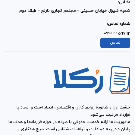
نشانی:
شعبه شیراز: خیابان حسینی – مجتمع تجاری نارنج – طبقه دوم
شماره تماس:
09903459792
تماس
شرایط دقیق نحوه پرداخت اجاره اتاق به طور کامل و
بدون ابهام تنظیم شده است.
خِشت اول و شالوده روابط کاری و اقتصادی، اتحاد است و اتحاد با
در خصوص جریمه تاخیر در پرداخت اجاره بها و همچنین
قرارداد مراقبت می‌شود.
ماموریت ما ارائه خدمات حقوقیِ با صرفه در حوزه قراردادها و هدف ما
تاخیر در بازپرداخت پولِ پیش (رهن) راه حل ارائه شده
پایان دادن به معاملات و توافقات شفاهی است. هیچ همکاری و
است.