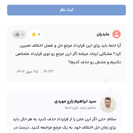
ثبت نظر
account_circle
عابدیان
thumb_up_alt
star
0
4
آیا حتما باید برای این قرارداد مرجع حل و فصل اختلاف تعیین
کرد؟ مشکلی ایجاد میشه اگر این مرجع رو توی قرارداد مشخص
نکنیم و متنش رو حذف کنیم؟
14:32
25 مهر 1402
سید ابراهیم زارع مویدی
مشاور ارشد قراردادها
سلام. حتی اگر این متن را از قرارداد حذف کنید به هر حال باید
برای زمان حل اختلاف خود به یک مرجع مراجعه کنید. درست در