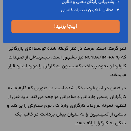
2- پشتیبانی رایگان تلفنی و آنلاین
اتاق بازرگانی بین المللی
3- مطابق با آخرین تغییرات قانونی
با توجه به توسعه صادرات و واردات کالاهای سبک و سنگین
اینجا بزنید!
در جهان، اتاق بازرگانی بین المللی، مراتب خاصی را برای تنظیم
روابط میان کارگزار و کارفرمای نمونه قرارداد کارگزاری واردات در
نظر گرفته است. فرمت در نظر گرفته شده توسط اتاق بازرگانی
که به NCNDA/IMFPA نیز مشهور است، مجموعه‌ای از تعهدات
کارفرما و نحوه پرداخت کمیسیون به کارگزار را مورد اشاره قرار
می‌دهد.
در ضمن در این فرمت ذکر شده است در صورتی که کارفرما به
کارگزاران رسمی وارداتی و صادراتی مراجعه می‌کند، باید قبل از
تنظیم نمونه قرارداد کارگزاری واردات ، فرم سفارش را پر کند و
بخشی از کمیسیون را به عنوان پیش پرداخت در قالب چک
بانکی به کارگزار ارائه دهد.