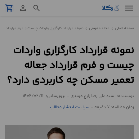
menu
shopping_cart
person_outline
search
نمونه
صفحه اصلی
مجله حقوقی
نمونه قرارداد کارگزاری واردات چیست و فرم قرارداد جع
chevron_left
chevron_left
قرارداد
نمونه قرارداد کارگزاری واردات
تنظیم
قرارداد
چیست و فرم قرارداد جعاله
مشاوره
تعمیر مسکن چه کاربردی دارد؟
حقوقی
تلفنی
نویسنده:
سید علی رضا زارع مویدی
-
بروزرسانی:
1402/02/11
زمان مطالعه: 7 دقیقه
-
سیاست انتشار مطالب
استعلام
محاسبه
آنلاین