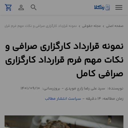
menu
shopping_cart
person_outline
search
نمونه
صفحه اصلی
مجله حقوقی
نمونه قرارداد کارگزاری صرافی و نکات مهم فرم قرارداد
chevron_left
chevron_left
قرارداد
نمونه قرارداد کارگزاری صرافی و
تنظیم
قرارداد
نکات مهم فرم قرارداد کارگزاری
مشاوره
صرافی کامل
حقوقی
تلفنی
نویسنده:
سید علی رضا زارع مویدی
-
بروزرسانی:
1401/09/10
زمان مطالعه: 14 دقیقه
-
سیاست انتشار مطالب
استعلام
محاسبه
آنلاین