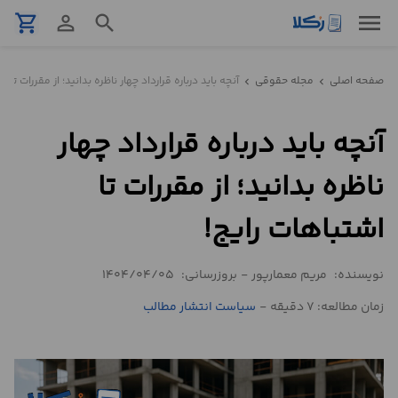
menu
shopping_cart
person_outline
search
نمونه
صفحه اصلی
مجله حقوقی
آنچه باید درباره قرارداد چهار ناظره بدانید؛ از مقررات تا ا
chevron_left
chevron_left
قرارداد
آنچه باید درباره قرارداد چهار
تنظیم
قرارداد
ناظره بدانید؛ از مقررات تا
مشاوره
اشتباهات رایج!
حقوقی
تلفنی
نویسنده:
مریم معمارپور
-
بروزرسانی:
1404/04/05
زمان مطالعه: 7 دقیقه
-
سیاست انتشار مطالب
استعلام
محاسبه
آنلاین