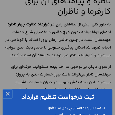
ناظره و پیامدهای آن برای
کارفرما و ناظران
به طور کلی، یکی از خطاهای رایج در
قرارداد نظارت چهار ناظره
،
امضای توافق‌نامه بدون درج دقیق و تفصیلی شرح خدمات
مهندسان است. در چنین حالتی، زمان بروز اختلاف یا کوتاهی در
انجام تعهدات، امکان پیگیری حقوقی با محدودیت جدی مواجه
می‌شود و کارفرما یا ناظر نمی‌توانند به مفاد آن استناد کنند.
از سوی دیگر، بی‌توجهی به اخذ بیمه مسئولیت حرفه‌ای برای
مهندسان ناظر می‌تواند باعث بروز خسارات جدی به پروژه
می‌شود. این بیمه نقش مهمی در جبران خسارات ناشی از
سهل‌انگاری فنی یا اشتباهات طراحی دارد. در بسیاری از
×
ثبت درخواست تنظیم قرارداد
پروژه‌ها، به‌ دلیل نبود این پوشش، زیان‌های ناشی از
اشتباهات نظارتی به کارفرما یا ناظر تحمیل می‌شود.
1- نسخه ورد (word) و پی دی اف (pdf)