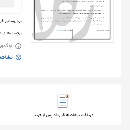
درباره
ما
بروزرسانی قرارداد: پن
تماس
برچسب‌های 
با
لوگوی 
info
ما
help_outline
مشاهده
دریافت بلافاصله قرارداد پس از خرید