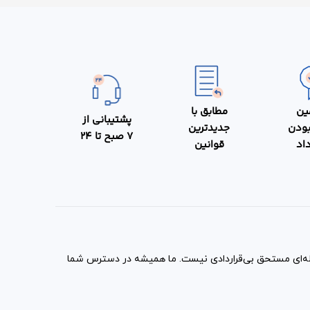
سر ورزشی
ه صورت
ین
مطابق با
پشتیبانی از
بودن
جدیدترین
7 صبح تا 24
داد
قوانین
مله‌ای مستحق بی‌قراردادی نیست. ما همیشه در دسترس شما