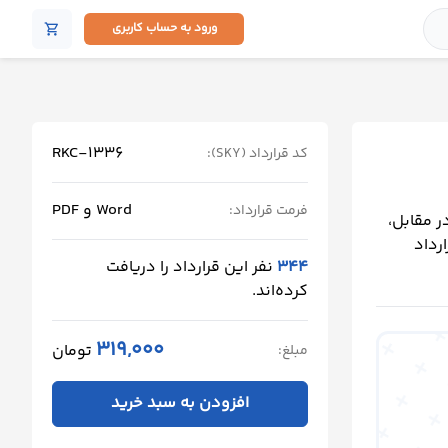
ورود به حساب کاربری
shopping_cart
RKC-1336
کد قرارداد (SKY):
Word و PDF
فرمت قرارداد:
 مقابل،
رداد
344
نفر این قرارداد را دریافت
کرده‌اند.
319,000
تومان
مبلغ:
افزودن به سبد خرید