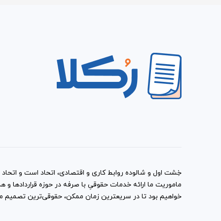
آیا امکان تنظیم این قرارداد بی
باید بگوییم پاسخ این سوال مثبت است. شما می‌توانید این قرا
لزوما یک قرارداد دو طرفه نیست. البته لازم است مشخصات د
کامل و بدون ابهام صحبت شود
خِشت اول و شالوده روابط کاری و اقتصادی، اتحاد است و اتحاد با
ماموریت ما ارائه خدمات حقوقیِ با صرفه در حوزه قراردادها 
خواهیم بود تا در سریعترین زمان ممکن، حقوقی‌ترین تصمیم ممک