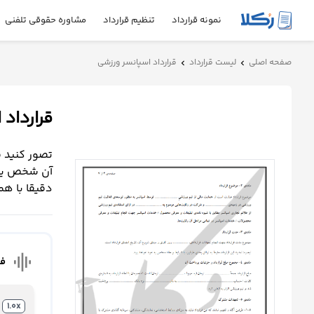
نمونه قرارداد
تنظیم قرارداد
مشاوره حقوقی تلفنی
نمونه
صفحه اصلی
لیست قرارداد
قرارداد اسپانسر ورزشی
chevron_left
chevron_left
قرارداد
قرارداد
تنظیم
قرارداد
تصور کنید 
مشاوره
آن شخص یا 
حقوقی
دقیقا با ه
تلفنی
استعلام
graphic_eq
فا
محاسبه
آنلاین
1.0x