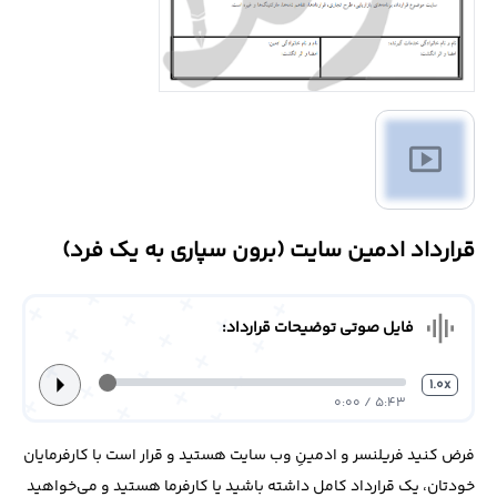
درباره
ما
تماس
smart_display
با
ما
قرارداد ادمین سایت (برون سپاری به یک فرد)
graphic_eq
فایل صوتی توضیحات قرارداد:
arrow_right
1.0x
5:43 / 0:00
فرض کنید فریلنسر و ادمینِ وب سایت هستید و قرار است با کارفرمایان
خودتان، یک قرارداد کامل داشته باشید یا کارفرما هستید و می‌خواهید