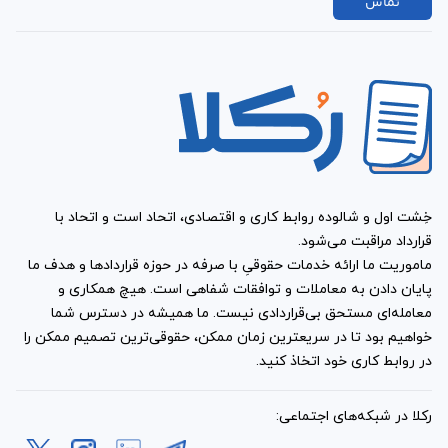
تماس
کلی از خدمات گیرنده و ادمین سلب شده است، این قرارداد
شرایطی را مقرر می‌کند که امکان فسخ را برای طرفین ایجاد
خواهد کرد. به عبارت دیگر ما در بخش مجزایی از این قرارداد،
مواردی را مطرح کرده‌ایم که به عنوان عوامل توجیه کننده
خاتمه یک جانبه قرارداد محسوب می‌شوند. در این راستا
می‌توان به دیرکرد خدمات گیرنده در پرداخت مبالغ قرارداد یا
مطالبات ادمین اشاره کرد که امکان فسخ قرارداد را برای ادمین
ایجاد می‌کند.
خِشت اول و شالوده روابط کاری و اقتصادی، اتحاد است و اتحاد با
قرارداد مراقبت می‌شود.
آیا این قرارداد، شرایط اضطراری
ماموریت ما ارائه خدمات حقوقیِ با صرفه در حوزه قراردادها و هدف ما
پایان دادن به معاملات و توافقات شفاهی است. هیچ همکاری و
را مورد توجه قرار داده است؟
معامله‌ای مستحق بی‌قراردادی نیست. ما همیشه در دسترس شما
خواهیم بود تا در سریعترین زمان ممکن، حقوقی‌ترین تصمیم ممکن را
نمونه قرارداد ادمین سایت ، وقوع شرایط اضطراری را مورد
در روابط کاری خود اتخاذ کنید.
پیش بینی قرار داده است. به این صورت که قرارداد حاضر،
حدود روابط و مسئولیت خدمات گیرنده و ادمین را در شرایط
رکلا در شبکه‌های اجتماعی: