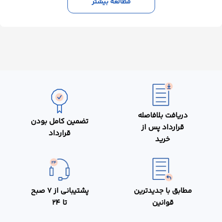
مطالعه بیشتر
این نمونه قرارداد اجاره سوله
چه کمکی به من خواهد کرد؟
برای روشن‌تر شدن ابعاد حقوقی این قرارداد جامع، در ادامه به
مرور نکاتی خواهیم پرداخت که نقش کلیدی در تدوین آن
داشته‌اند:
دریافت بلافاصله
تضمین کامل بودن
قرارداد پس از
قرارداد
خرید
مطابق با جدیدترین
پشتیبانی از 7 صبح
قوانین
تا 24