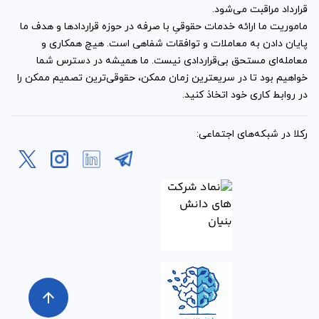
ناشی از این قرارداد مورد
قرارداد مراقبت می‌شود.
انتخاب قرار داد؟
ماموریت ما ارائه خدمات حقوقیِ با صرفه در حوزه قراردادها و هدف ما
پایان دادن به معاملات و توافقات شفاهی است. هیچ همکاری و
معامله‌ای مستحق بی‌قراردادی نیست. ما همیشه در دسترس شما
شما می‌توانید دو مرجع داوری و دادگاه را برای نمونه قرارداد
خواهیم بود تا در سریعترین زمان ممکن، حقوقی‌ترین تصمیم ممکن را
سئو سایت انتخاب کنید. به عبارت دیگر، تعیین مراجع مزبور برای
در روابط کاری خود اتخاذ کنید.
این قرارداد، بر اساس اراده جمعی کارفرما و پیمانکار خواهد
بود. البته توجه داشته باشید در صورت عدم تعیین مرجع
رکلا در شبکه‌های اجتماعی:
رسیدگی کننده برای این قرارداد، دادگاه به عنوان مرجع صالح
شناخته خواهد شد.
آیا برای امضای این قرارداد،
بخش مجزایی در نظر گرفته
شده است؟
arrow_upward
بله. در انتهای هر یک از صفحات
نمونه قرارداد سئو سایت
،