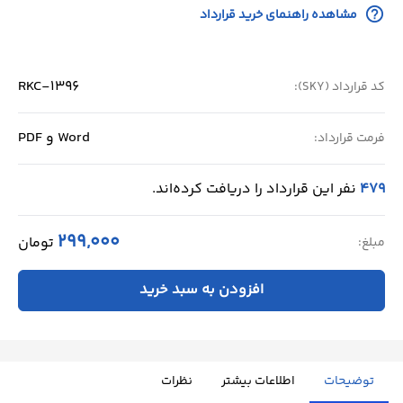
help_outline
مشاهده راهنمای خرید قرارداد
RKC-1396
کد قرارداد (SKY):
Word و PDF
فرمت قرارداد:
479
نفر این قرارداد را دریافت کرده‌اند.
299,000
تومان
مبلغ:
افزودن به سبد خرید
توضیحات
اطلاعات بیشتر
نظرات