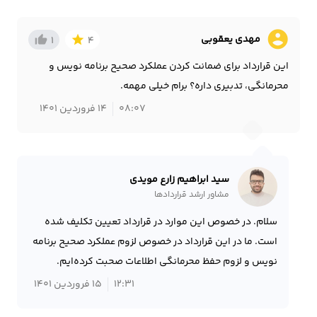
account_circle
مهدی یعقوبی
thumb_up_alt
star
1
4
این قرارداد برای ضمانت کردن عملکرد صحیح برنامه نویس و
محرمانگی، تدبیری داره؟ برام خیلی مهمه.
08:07
14 فروردین 1401
سید ابراهیم زارع مویدی
مشاور ارشد قراردادها
سلام. در خصوص این موارد در قرارداد تعیین تکلیف شده
است. ما در این قرارداد در خصوص لزوم عملکرد صحیح برنامه
نویس و لزوم حفظ محرمانگی اطلاعات صحبت کرده‌ایم.
12:31
15 فروردین 1401