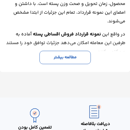
محصول، زمان تحویل و صحت وزن پسته است. با داشتن و
امضای این نمونه قرارداد، تمام این جزئیات از ابتدا مشخص
می‌شوند.
در واقع این
نمونه قرارداد فروش اقساطی پسته
آماده به
طرفین این معامله امکان می‌دهد جزئیات توافق خود را مستند
و مکتوب کنند.
مطالعه بیشتر
در مقابل در نبود
نمونه قرارداد فروش اقساطی پسته
،
فروشنده هیچ ابزار قانونی مشخصی برای پیگیری دریافت
اقساط ندارد. اگر خریدار اقساط را دیر پرداخت کند، مبلغ را
ناقص بپردازد یا اصلا از پرداخت امتناع کند، فروشنده با مشکل
جدی مواجه می‌شود. در این زمان،
نمونه قرارداد فروش
اقساطی پسته
این مشکل را حل می‌کند. در متن این فرم آماده
می‌توانید مبلغ هر قسط، تاریخ‌های دقیق پرداخت، نحوه و
دریافت بلافاصله
ضمانت پرداخت اقساط و همچنین وجه التزام تاخیر را مشخص
تضمین کامل بودن