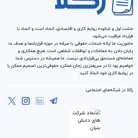
طرف دیگرتان، یکی از آن‌ها را برای قراردادتان لحاظ کنید؛
قسمت نهایی این قرارداد، به نُسَخ قرارداد و اعتبار حقوقی
هر یک از آن‌ها می‌پردازد.
خِشت اول و شالوده روابط کاری و اقتصادی، اتحاد است و اتحاد با
این قرارداد، چه راه‌ حل‌هایی را
قرارداد مراقبت می‌شود.
ماموریت ما ارائه خدمات حقوقیِ با صرفه در حوزه قراردادها و هدف ما
در مواقع نقض تعهدات طرفین
پایان دادن به معاملات و توافقات شفاهی است. هیچ همکاری و
معامله‌ای مستحق بی‌قراردادی نیست. ما همیشه در دسترس شما
پیش بینی کرده است؟
خواهیم بود تا در سریعترین زمان ممکن، حقوقی‌ترین تصمیم ممکن را
در روابط کاری خود اتخاذ کنید.
نمونه قرارداد اجاره هایپرمارکت ، ضمانت اجراهای مربوط به
نقض تعهدات موجر یا مستاجر یا هردوی آن‌ها را مورد بررسی
رکلا در شبکه‌های اجتماعی:
قرار می‌دهد. علاوه بر آن، در مواردی که برای نقض تعهدات
طرفین ضمانت اجرای خاصی بیان نشده، این قرارداد یک ضمانت
اجرای کلی را برای تامین منافع شما در نظر گرفته است.
آیا پس از تهیه این قرارداد،