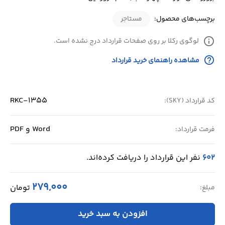
برچسب‌های محصول:
مستاجر
info
لوگوی رکلا بر روی صفحات قرارداد درج نشده است.
help_outline
مشاهده راهنمای خرید قرارداد
RKC-1355
کد قرارداد (SKY):
Word و PDF
فرمت قرارداد:
602
نفر این قرارداد را دریافت کرده‌اند.
279,000
تومان
مبلغ:
افزودن به سبد خرید