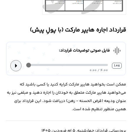
درباره
ما
قرارداد اجاره هایپر مارکت (با پولِ پیش)
تماس
با
ما
graphic_eq
فایل صوتی توضیحات قرارداد:
arrow_right
1.0x
4:00 / 0:00
ممکن است بخواهید هایپر مارکت کرایه کنید یا کسی باشید که
می‌خواهید هایپر مارکت متعلق به خودتان را اجاره دهید و مبلغی نیز به
عنوان ودیعه (قرض الحسنه - رهن) دریافت شود. این قرارداد برای
همین منظور تنظیم شده است.
بروزرسانی قرارداد: چهارشنبه, 5 ام فروردین 1405