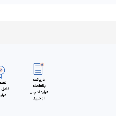
دریافت
تضم
بلافاصله
کامل 
قرارداد پس
قرار
از خرید