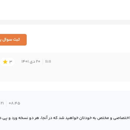
ثبت سوال یا
11:11
20 دی 1401
star
3
08:45
21 دی 1401
ه اختصاصی و مختص به خودتان خواهید شد که در آنجا، هر دو نسخه ورد و پی 