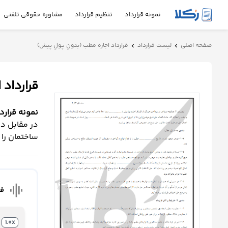
نمونه قرارداد
تنظیم قرارداد
مشاوره حقوقی تلفنی
نمونه
صفحه اصلی
لیست قرارداد
قرارداد اجاره مطب (بدونِ پولِ پیش)
chevron_left
chevron_left
قرارداد
قرارداد 
تنظیم
قرارداد
نمونه قرارد
مشاوره
در مقابل در
حقوقی
ساختمان را 
تلفنی
استعلام
graphic_eq
فا
محاسبه
آنلاین
1.0x