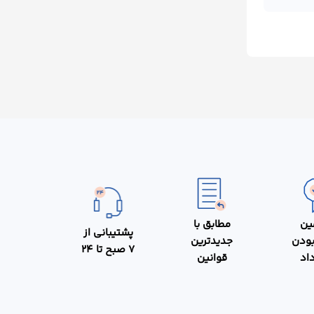
ین
مطابق با
پشتیبانی از
بودن
جدیدترین
7 صبح تا 24
داد
قوانین