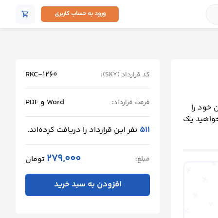
ورود به حساب کاربری
shopping_cart
RKC-1260
کد قرارداد (SKY):
Word و PDF
فرمت قرارداد:
 خود را
خواهید یک
511
نفر این قرارداد را دریافت کرده‌اند.
279,000
تومان
مبلغ:
افزودن به سبد خرید