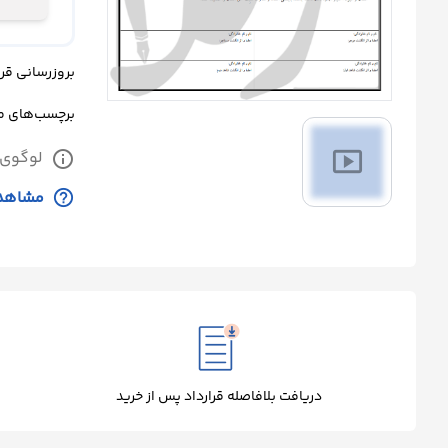
درباره
ما
بروزرسانی قرارداد: شنب
تماس
برچسب‌های 
با
smart_display
لوگوی 
info
ما
help_outline
مشاهده
دریافت بلافاصله قرارداد پس از خرید