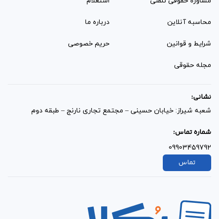
مشاوره حقوقی تلفنی
استعلام
محاسبه آنلاین
درباره ما
شرایط و قوانین
حریم خصوصی
مجله حقوقی
نشانی:
شعبه شیراز: خیابان حسینی – مجتمع تجاری نارنج – طبقه دوم
شماره تماس:
09903459792
تماس