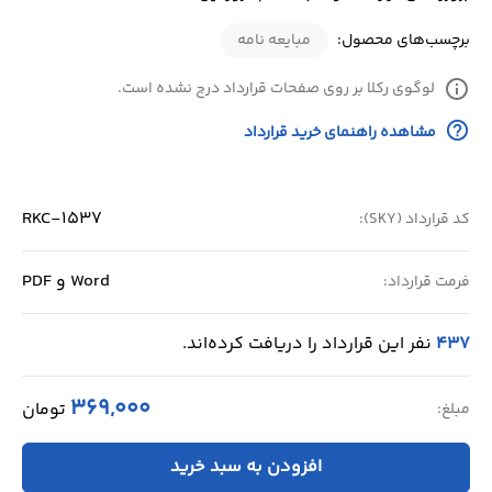
برچسب‌های محصول:
مبایعه نامه
info
لوگوی رکلا بر روی صفحات قرارداد درج نشده است.
help_outline
مشاهده راهنمای خرید قرارداد
RKC-1537
کد قرارداد (SKY):
Word و PDF
فرمت قرارداد:
437
نفر این قرارداد را دریافت کرده‌اند.
369,000
تومان
مبلغ:
افزودن به سبد خرید