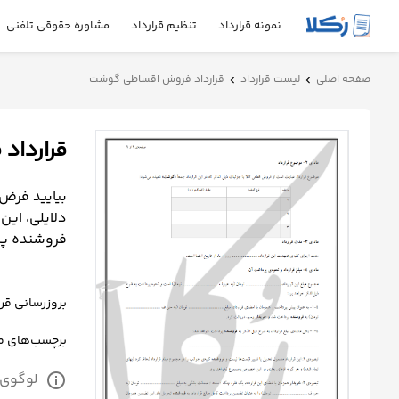
نمونه قرارداد
تنظیم قرارداد
مشاوره حقوقی تلفنی
نمونه
صفحه اصلی
لیست قرارداد
قرارداد فروش اقساطی گوشت
chevron_left
chevron_left
قرارداد
قراردا
تنظیم
قرارداد
بیایید فرض 
مشاوره
دلایلی، این
حقوقی
فروشنده پرد
تلفنی
بروزرسانی قرارداد: جمع
استعلام
برچسب‌های 
محاسبه
لوگوی 
info
آنلاین