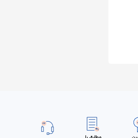
ین
مطابق با