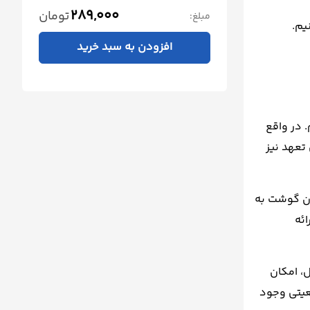
289,000
تومان
مبلغ:
یم.
افزودن به سبد خرید
 در واقع
تعهد نیز
دن گوشت به
ئه
، امکان
ضعیتی وجود