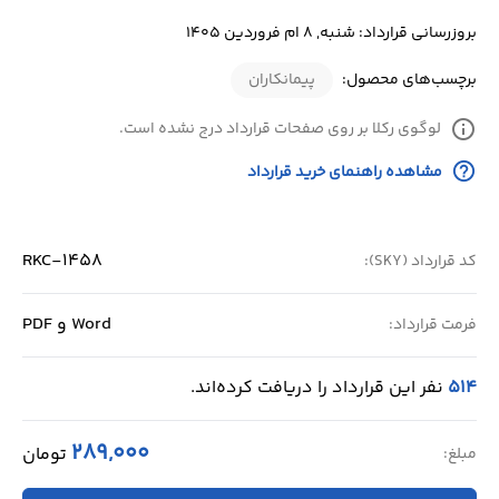
بروزرسانی قرارداد: شنبه, 8 ام فروردین 1405
برچسب‌های محصول:
پیمانکاران
info
لوگوی رکلا بر روی صفحات قرارداد درج نشده است.
help_outline
مشاهده راهنمای خرید قرارداد
RKC-1458
کد قرارداد (SKY):
Word و PDF
فرمت قرارداد:
514
نفر این قرارداد را دریافت کرده‌اند.
289,000
تومان
مبلغ: