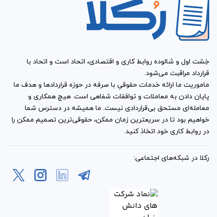
اختلافات احتمالی مربی و
هنرجو، چه راه حلی را پیشنهاد
کرده است؟
خِشت اول و شالوده روابط کاری و اقتصادی، اتحاد است و اتحاد با
نمونه قرارداد آموزش کاشت ناخن
، دو راه حل را برای حل و
قرارداد مراقبت می‌شود.
فصل دعاوی احتمالی مربی و هنرجو ارائه کرده است. در این
ماموریت ما ارائه خدمات حقوقیِ با صرفه در حوزه قراردادها و هدف ما
زمینه طرفین می‌توانند در زمان امضای قرارداد، یک مرجع را از
پایان دادن به معاملات و توافقات شفاهی است. هیچ همکاری و
میان دو مرجع داوری و دادگاه انتخاب کنند. در صورتی که قصد
معامله‌ای مستحق بی‌قراردادی نیست. ما همیشه در دسترس شما
خواهیم بود تا در سریعترین زمان ممکن، حقوقی‌ترین تصمیم ممکن را
دارید از طریق داوری به دعاوی شما رسیدگی شود، ‌باید با
در روابط کاری خود اتخاذ کنید.
توافق طرف مقابل خود ‌شخصی را به عنوان داور انتخاب کنید.
در غیر این صورت دادگاه به اختلافات به وقوع پیوسته شما
رکلا در شبکه‌های اجتماعی:
رسیدگی خواهد کرد.
چه بخشی از این قرارداد، ‌برای
امضا و اثر انگشت مربی و