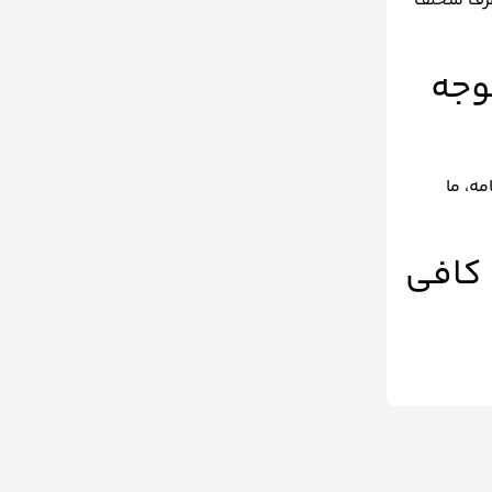
طرف متخلف
وجه
مه، ما
 کافی
شما بستگی
، این امکان