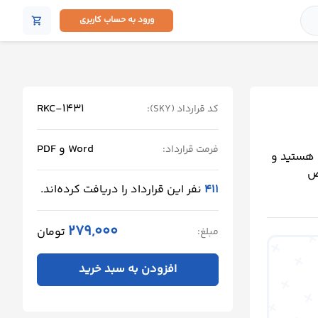
ورود به حساب کاربری
shopping_cart
RKC-1431
کد قرارداد (SKY):
Word و PDF
فرمت قرارداد:
 هستید و
رض
411
نفر این قرارداد را دریافت کرده‌اند.
279,000
تومان
مبلغ:
افزودن به سبد خرید