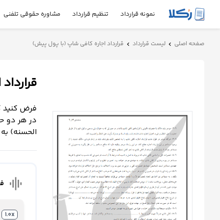
نمونه قرارداد
تنظیم قرارداد
مشاوره حقوقی تلفنی
نمونه
صفحه اصلی
لیست قرارداد
قرارداد اجاره کافی شاپ (با پول پیش)
chevron_left
chevron_left
قرارداد
قرارداد
تنظیم
قرارداد
فرض کنید کا
مشاوره
در هر دو حا
حقوقی
الحسنه) به 
تلفنی
استعلام
graphic_eq
فا
محاسبه
آنلاین
1.0x