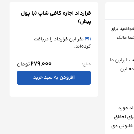
قرارداد اجاره کافی شاپ (با پول
پیش)
خواهید برای
شما مالک
411
نفر این قرارداد را دریافت
کرده‌اند.
.
بنابراین ما
279,000
تومان
مبلغ:
مه این
افزودن به سبد خرید
اد مورد
رای احقاق
ع قانونی ذی