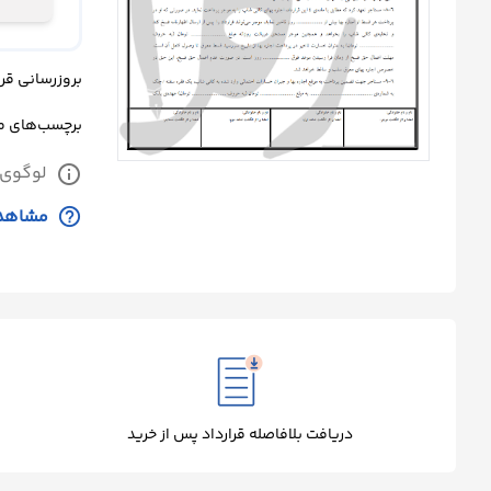
درباره
ما
بروزرسانی قرارداد: یک
تماس
برچسب‌های 
با
لوگوی 
info
ما
help_outline
مشاهده
دریافت بلافاصله قرارداد پس از خرید