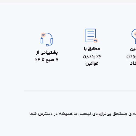
ست؟
رارداد
قع اگر
کم شهادت
ین
مطابق با
پشتیبانی از
بودن
جدیدترین
7 صبح تا 24
داد
قوانین
مله‌ای مستحق بی‌قراردادی نیست. ما همیشه در دسترس شما