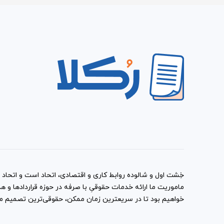
آیا امضای شهود، در لازم الاجر
خیر. اصلی‌ترین شرط اعتبار یافتن نمونه قرارداد اجاره کافی ش
حاضر، پس از امضای طرفین به مرحله اجرا در می‌آید. در این م
اشخاصی به عنوان شهود، قرارداد شما را امضا کنند، آن‌ها ب
دهند.
خِشت اول و شالوده روابط کاری و اقتصادی، اتحاد است و اتحاد با
ماموریت ما ارائه خدمات حقوقیِ با صرفه در حوزه قراردادها 
خواهیم بود تا در سریعترین زمان ممکن، حقوقی‌ترین تصمیم ممک