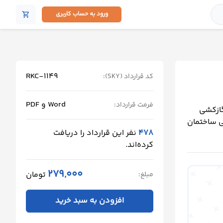
ورود به حساب کاربری
shopping_cart
RKC-1149
کد قرارداد (SKY):
Word و PDF
فرمت قرارداد:
گازکشی
ی ساختمان
478
نفر این قرارداد را دریافت
کرده‌اند.
279,000
تومان
مبلغ:
افزودن به سبد خرید