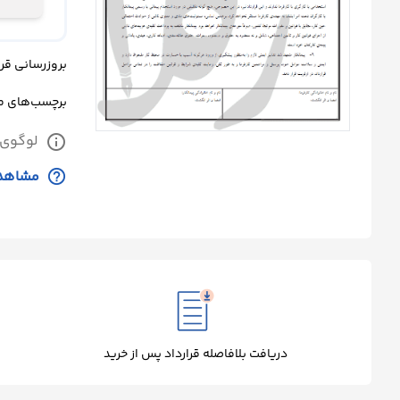
درباره
ما
بروزرسانی قرارداد: دو
تماس
برچسب‌های 
با
لوگوی 
info
ما
help_outline
مشاهده
دریافت بلافاصله قرارداد پس از خرید