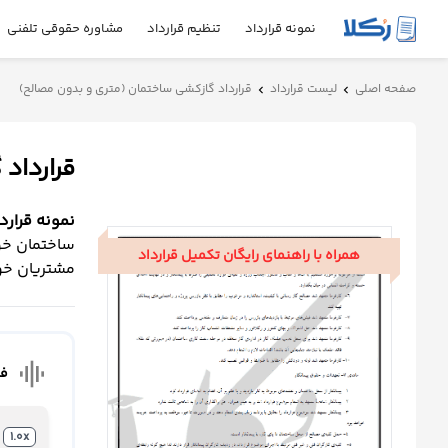
نمونه قرارداد
تنظیم قرارداد
مشاوره حقوقی تلفنی
نمونه
صفحه اصلی
لیست قرارداد
قرارداد گازکشی ساختمان (متری و بدون مصالح)
chevron_left
chevron_left
قرارداد
قرارداد
تنظیم
قرارداد
نمونه قرار
مشاوره
ساختمان خود
همراه با راهنمای رایگان تکمیل قرارداد
حقوقی
مشتریان خو
تلفنی
استعلام
graphic_eq
فا
محاسبه
آنلاین
1.0x