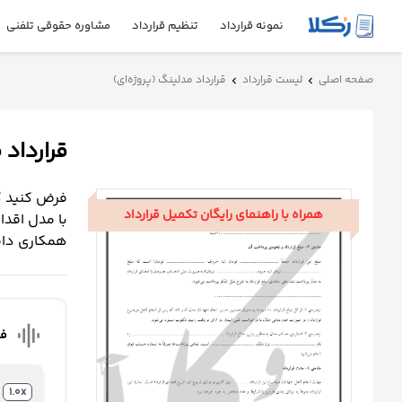
نمونه قرارداد
تنظیم قرارداد
مشاوره حقوقی تلفنی
نمونه
صفحه اصلی
لیست قرارداد
قرارداد مدلینگ (پروژه‌ای)
chevron_left
chevron_left
قرارداد
قرارداد 
تنظیم
قرارداد
فرض کنید ک
همراه با راهنمای رایگان تکمیل قرارداد
مشاوره
با مدل اقدا
حقوقی
همکاری داشت
تلفنی
استعلام
graphic_eq
فا
محاسبه
آنلاین
1.0x