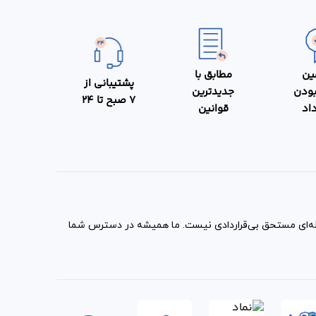
ین
مطابق با
پشتیبانی از
بودن
جدیدترین
7 صبح تا 24
داد
قوانین
مله‌ای مستحق بی‌قراردادی نیست. ما همیشه در دسترس شما