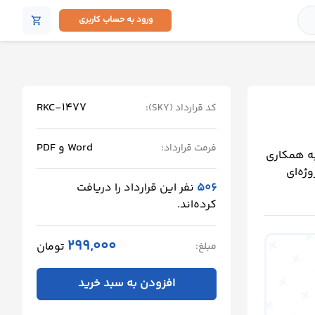
ورود به حساب کاربری
shopping_cart
RKC-1477
کد قرارداد (SKY):
Word و PDF
فرمت قرارداد:
به همکاری
ژه‌ای
506
نفر این قرارداد را دریافت
کرده‌اند.
299,000
تومان
مبلغ:
افزودن به سبد خرید