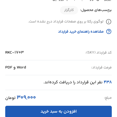
برچسب‌های محصول:
کارگزار
info
لوگوی رکلا بر روی صفحات قرارداد درج نشده است.
help_outline
مشاهده راهنمای خرید قرارداد
RKC-1703
کد قرارداد (SKY):
Word و PDF
فرمت قرارداد:
438
نفر این قرارداد را دریافت کرده‌اند.
309,000
تومان
مبلغ:
افزودن به سبد خرید