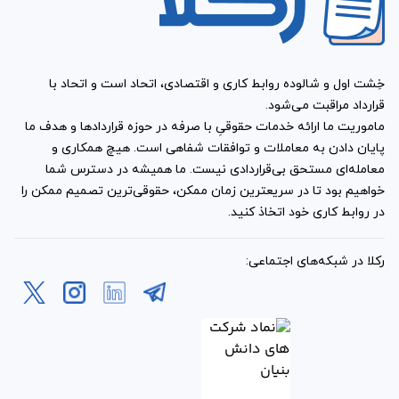
کارفرما و کارگزار تعیین ‌شده
است؟
خِشت اول و شالوده روابط کاری و اقتصادی، اتحاد است و اتحاد با
انعقاد
نمونه قرارداد کارگزاری فروش خودرو
برای کارفرما و
قرارداد مراقبت می‌شود.
کارگزار حقوق و تعهداتی را ایجاد می‌کند. مطابق این فرم آماده،
ماموریت ما ارائه خدمات حقوقیِ با صرفه در حوزه قراردادها و هدف ما
کارفرما در طول مدت قرارداد، اجازه فروش خودرو را به‌ صورت
پایان دادن به معاملات و توافقات شفاهی است. هیچ همکاری و
معامله‌ای مستحق بی‌قراردادی نیست. ما همیشه در دسترس شما
مجزا و مستقل نخواهد داشت. چنانچه کارفرما از این وظیفه،
خواهیم بود تا در سریعترین زمان ممکن، حقوقی‌ترین تصمیم ممکن را
تخطی کند، باید درصد مورد توافق کارگزار را مطابق قرارداد به
در روابط کاری خود اتخاذ کنید.
ایشان بپردازد. حتی اگر کارگزار هنوز موفق به انجام تعهدات
قراردادی خود نشده باشد.
رکلا در شبکه‌های اجتماعی:
کارگزار نیز متعهد می‌شود که در راستای تعهدات و توافقات
مندرج در قرارداد عمل کند. چنانچه امکان فروش خودرو با
قیمت پیشنهادی کارفرما امکان‌پذیر نباشد، کارگزار باید این
موضوع را در قالب گزارش به‌ همراه مستندات مربوطه به