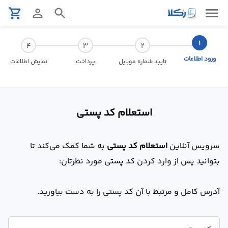
menu
shopping_cart
person_outline
search
نمونه
قرارداد
ورود اطلاعات
تایید شماره موبایل
پرداخت
نمایش اطلاعات
تنظیم
قرارداد
استعلام کد پستی
مشاوره
حقوقی
سرویس آنلاین
استعلام کد پستی
به شما کمک می‌کند تا
تلفنی
بتوانید پس از وارد کردن کد پستی مورد نظرتان:
استعلام
آدرس کامل و مرتبط با آن کد پستی را به دست بیاورید.
محاسبه
آنلاین