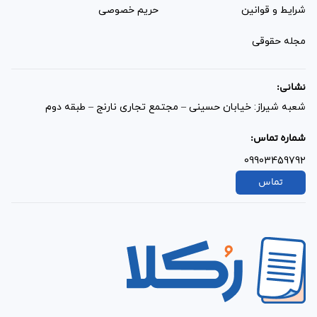
شرایط و قوانین
حریم خصوصی
مجله حقوقی
نشانی:
شعبه شیراز: خیابان حسینی – مجتمع تجاری نارنج – طبقه دوم
شماره تماس:
09903459792
تماس