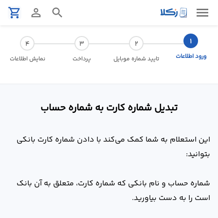
menu
shopping_cart
person_outline
search
نمونه
قرارداد
ورود اطلاعات
تایید شماره موبایل
پرداخت
نمایش اطلاعات
تنظیم
قرارداد
تبدیل شماره کارت به شماره حساب
مشاوره
حقوقی
این استعلام به شما کمک می‌کند با دادن شماره کارت بانکی
تلفنی
بتوانید:
استعلام
شماره حساب و نام بانکی که شماره کارت، متعلق به آن بانک
محاسبه
است را به دست بیاورید.
آنلاین