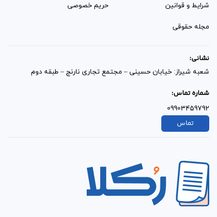
شرایط و قوانین
حریم خصوصی
مجله حقوقی
نشانی:
شعبه شیراز: خیابان حسینی – مجتمع تجاری نارنج – طبقه دوم
شماره تماس:
09903459792
تماس