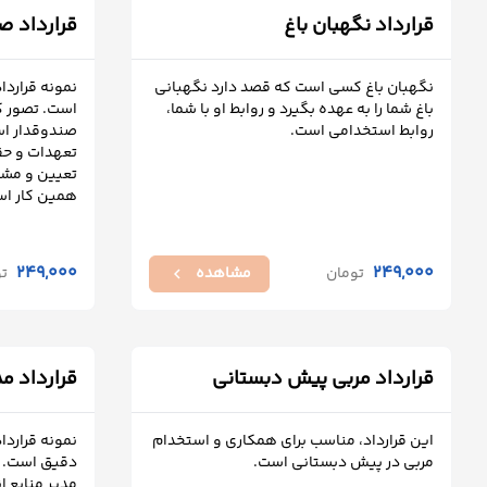
قرارداد نگهبان باغ
قرارداد ص
نگهبان باغ کسی است که قصد دارد نگهبانی
نمونه قراردا
باغ شما را به عهده بگیرد و روابط او با شما،
است. تصور ک
روابط استخدامی است.
صندوقدار است
تعهدات و حق
تعیین و مشخ
همین کار اس
249,000
249,000
تومان
مشاهده
ت
chevron_left
قرارداد مربی پیش دبستانی
قرارداد مد
این قرارداد، مناسب برای همکاری و استخدام
نمونه قراردا
مربی در پیش دبستانی است.
دقیق است. ت
مدیر منابع ا