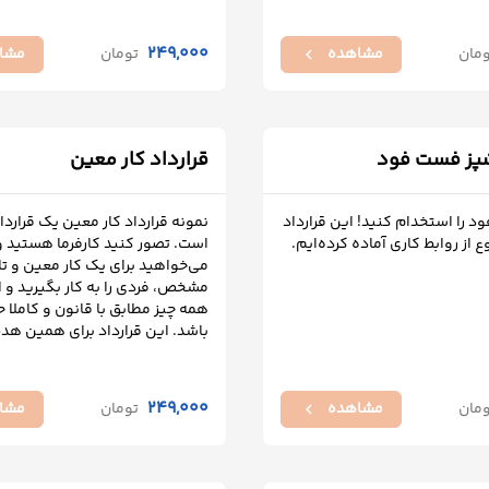
249,000
ومان
مشاهده
تومان
مشا
chevron_left
شپز فست فود
قرارداد کار معین
 را استخدام کنید! این قرارداد
نمونه قرارداد کار معین یک قراردا
وع از روابط کاری آماده کرده‌ایم.
است. تصور کنید کارفرما هستید و
می‌خواهید برای یک کار معین و ت
مشخص، فردی را به کار بگیرید و ان
همه چیز مطابق با قانون و کاملا 
باشد. این قرارداد برای همین ه
249,000
ومان
مشاهده
تومان
مشا
chevron_left