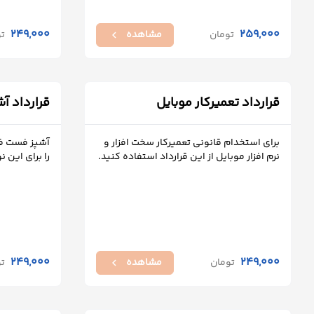
درباره
249,000
259,000
تومان
مشاهده
ت
chevron_left
ما
تماس
با
قرارداد تعمیرکار موبایل
قرارداد آ
ما
برای استخدام قانونی تعمیرکار سخت افزار و
آشپز فست فود
نرم افزار موبایل از این قرارداد استفاده کنید.
را برای این ن
249,000
249,000
تومان
مشاهده
ت
chevron_left