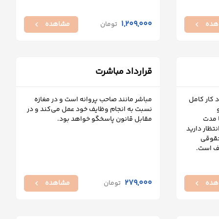
1,209,000
هده
تومان
مشاهده
chevron_left
chevron_left
قرارداد مباشرت
د کار کامل
مباشر مانند صاحب پروانه است و در مغازه
نسبت به انجام وظایف خود عمل می‌کند و در
ا مدت
مقابل قانون پاسخگو خواهد بود.
تظار دارید
حقوقی
دف است.
279,000
هده
تومان
مشاهده
chevron_left
chevron_left